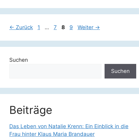
Seite
Seite
Seite
Seite
←
Zurück
1
…
7
8
9
Weiter
→
Suchen
Suchen
Beiträge
Das Leben von Natalie Krenn: Ein Einblick in die
Frau hinter Klaus Maria Brandauer