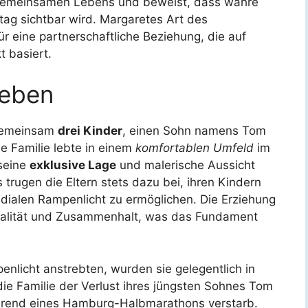
 gemeinsamen Lebens und beweist, dass wahre
ltag sichtbar wird. Margaretes Art des
r eine partnerschaftliche Beziehung, die auf
 basiert.
leben
 gemeinsam
drei Kinder
, einen Sohn namens Tom
e Familie lebte in einem
komfortablen Umfeld
im
 seine
exklusive Lage
und malerische Aussicht
ls trugen die Eltern stets dazu bei, ihren Kindern
ialen Rampenlicht zu ermöglichen. Die Erziehung
yalität und Zusammenhalt, was das Fundament
enlicht anstrebten, wurden sie gelegentlich in
ie Familie der Verlust ihres jüngsten Sohnes Tom
ährend eines Hamburg-Halbmarathons verstarb.