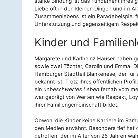
starke Bindung ist das Fundament ihres
Liebe oft in den kleinen Dingen und im Al
Zusammenlebens ist ein Paradebeispiel fü
Unterstützung und gegenseitigem Respekt
Kinder und Familien
Margarete und Karlheinz Hauser haben
sowie zwei Töchter, Carolin und Emma. Di
Hamburger Stadtteil Blankenese, der für
bekannt ist. Trotz ihres öffentlichen Profi
ein
unbeschwertes Leben
fernab vom med
war geprägt von Werten wie Respekt, Lo
ihrer Familiengemeinschaft bildet.
Obwohl die Kinder keine Karriere im Ramp
den Medien erwähnt. Besonders tief hat d
getroffen, der im Alter von 26 Jahren w