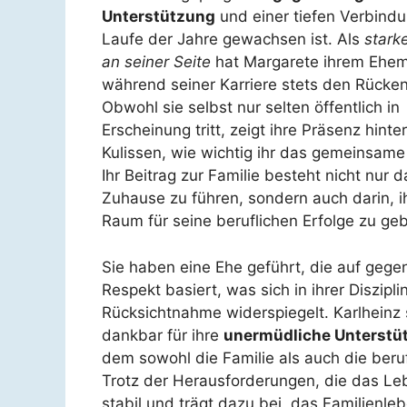
Unterstützung
und einer tiefen Verbindu
Laufe der Jahre gewachsen ist. Als
stark
an seiner Seite
hat Margarete ihrem Ehe
während seiner Karriere stets den Rücken
Obwohl sie selbst nur selten öffentlich in
Erscheinung tritt, zeigt ihre Präsenz hinte
Kulissen, wie wichtig ihr das gemeinsame
Ihr Beitrag zur Familie besteht nicht nur d
Zuhause zu führen, sondern auch darin, 
Raum für seine beruflichen Erfolge zu ge
Sie haben eine Ehe geführt, die auf gege
Respekt basiert, was sich in ihrer Diszipli
Rücksichtnahme widerspiegelt. Karlheinz sc
dankbar für ihre
unermüdliche Unterstü
dem sowohl die Familie als auch die beruf
Trotz der Herausforderungen, die das Leb
stabil und trägt dazu bei, das Familienle