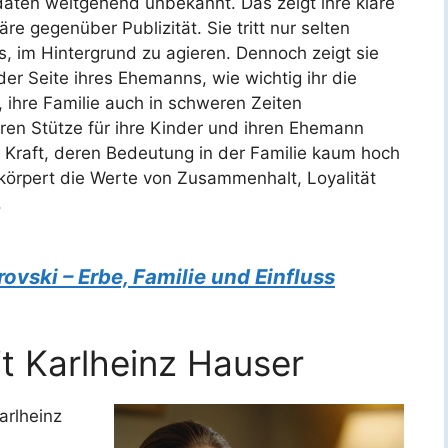
ten weitgehend unbekannt. Das zeigt ihre klare
re gegenüber Publizität. Sie tritt nur selten
s, im Hintergrund zu agieren. Dennoch zeigt sie
er Seite ihres Ehemanns, wie wichtig ihr die
in, ihre Familie auch in schweren Zeiten
en Stütze für ihre Kinder und ihren Ehemann
e Kraft, deren Bedeutung in der Familie kaum hoch
körpert die Werte von Zusammenhalt, Loyalität
.
ovski – Erbe, Familie und Einfluss
it Karlheinz Hauser
arlheinz