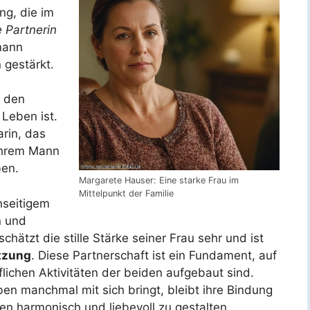
ng, die im
e Partnerin
mann
 gestärkt.
r den
 Leben ist.
arin, das
ihrem Mann
ben.
Margarete Hauser: Eine starke Frau im
Mittelpunkt der Familie
nseitigem
n und
hätzt die stille Stärke seiner Frau sehr und ist
tzung
. Diese Partnerschaft ist ein Fundament, auf
lichen Aktivitäten der beiden aufgebaut sind.
en manchmal mit sich bringt, bleibt ihre Bindung
ben harmonisch und liebevoll zu gestalten.