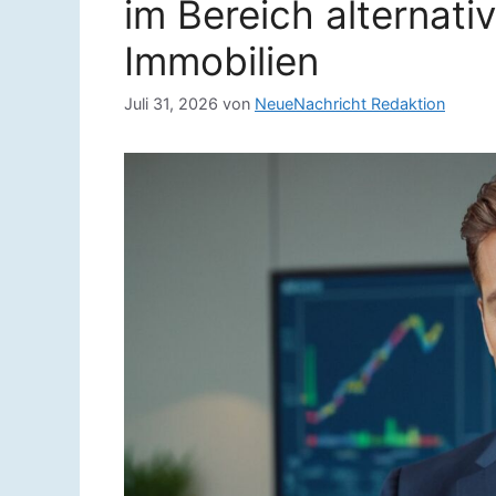
im Bereich alternati
Immobilien
Juli 31, 2026
von
NeueNachricht Redaktion