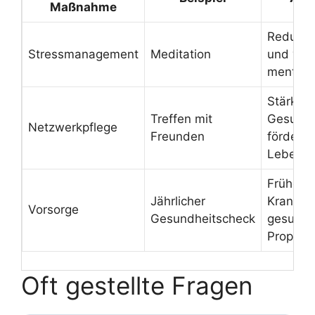
Maßnahme
Reduzier
Stressmanagement
Meditation
und ver
mentale 
Stärkt p
Treffen mit
Gesundh
Netzwerkpflege
Freunden
fördert
Lebensz
Früherk
Jährlicher
Krankhe
Vorsorge
Gesundheitscheck
gesundhe
Prophyl
Oft gestellte Fragen