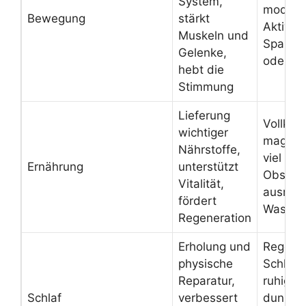
System,
modera
Bewegung
stärkt
Aktivitä
Muskeln und
Spazie
Gelenke,
oder Ra
hebt die
Stimmung
Lieferung
Vollkor
wichtiger
mageres
Nährstoffe,
viel Ge
Ernährung
unterstützt
Obst,
Vitalität,
ausreic
fördert
Wasser 
Regeneration
Erholung und
Regelm
physische
Schlafe
Reparatur,
ruhige 
Schlaf
verbessert
dunkle