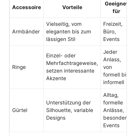
Geeignet
Accessoire
Vorteile
für
Vielseitig, vom
Freizeit,
Armbänder
eleganten bis zum
Büro,
lässigen Stil
Events
Jeder
Einzel- oder
Anlass,
Mehrfachtrageweise,
Ringe
von
setzen interessante
formell bis
Akzente
informell
Alltag,
Unterstützung der
formelle
Gürtel
Silhouette, variable
Anlässe,
Designs
besondere
Events